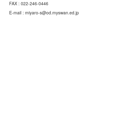
FAX : 022-246-0446
E-mail : miyaro-s@od.myswan.ed.jp